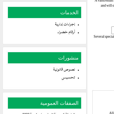
A valid email 
and will 
الخدمات
إجراءات إدارية
أرقام خضراء
Several special
منشورات
نصوص قانونية
تحسيس
الصفقات العمومية
All