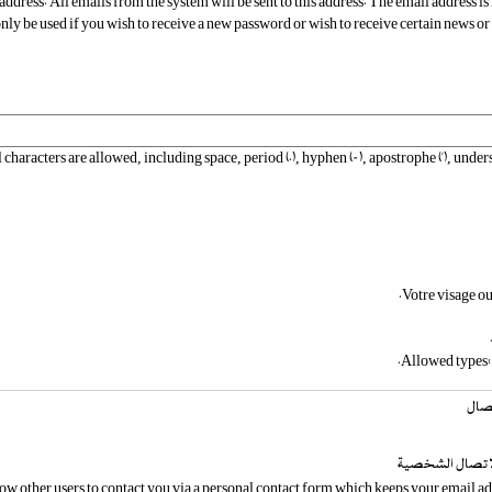
address. All emails from the system will be sent to this address. The email address i
only be used if you wish to receive a new password or wish to receive certain news or
 characters are allowed, including space, period (.), hyphen (-), apostrophe ('), unders
Votre visage ou
Allowed types: 
تصال
الاتصال الشخصية
ow other users to contact you via a personal contact form which keeps your email a