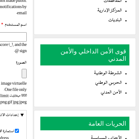
المقاطعات
s not made public
 notifications by
المراكز الإدارية
email.
البلديات
اسم المستخدم
core (_), and the
قوى الأمن الداخلي والأمن
@ sign.
المدني
الصورة
الشرطة الوطنية
الحرس الوطني
 image virtuelle.
One file only.
الأمن المدني
1000 ميغابايت limit.
png gif jpg jpeg.
إعدادات الا
الحريات العامة
استمارة 
الأحزاب السياسية
ddress