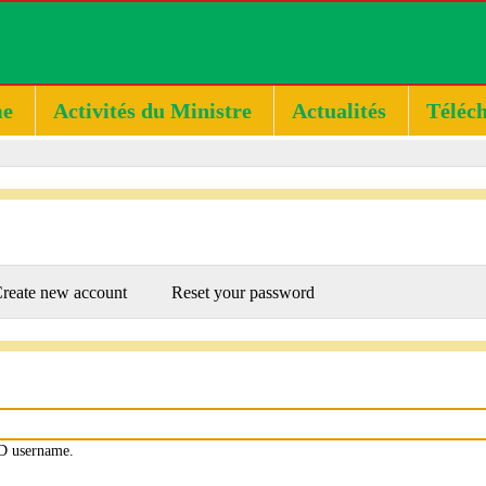
e
Activités du Ministre
Actualités
Téléc
RY
reate new account
Reset your password
D username.