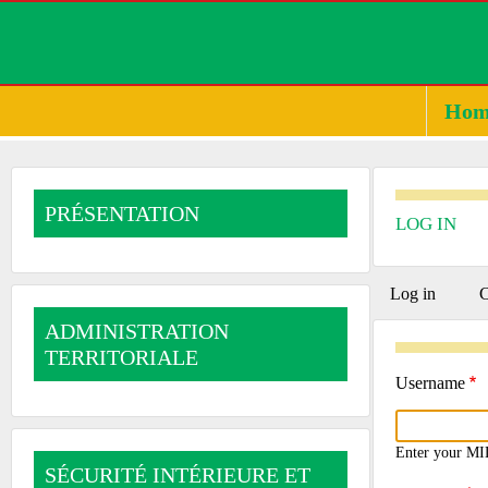
Hom
PRÉSENTATION
LOG IN
PRIMA
Log in
(active
C
tab)
ADMINISTRATION
TABS
TERRITORIALE
Username
Enter your MI
SÉCURITÉ INTÉRIEURE ET