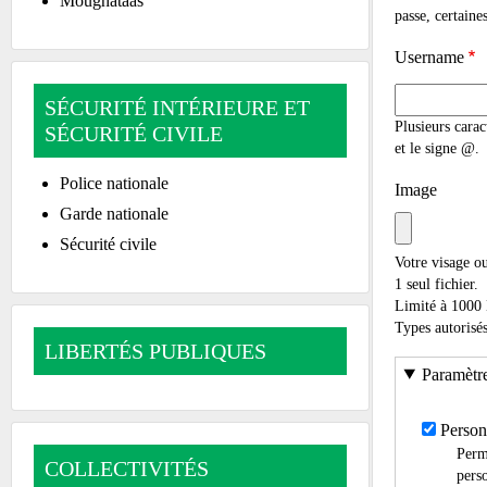
Moughataas
passe, certaines
Username
SÉCURITÉ INTÉRIEURE ET
Plusieurs caract
SÉCURITÉ CIVILE
et le signe @.
Police nationale
Image
Garde nationale
Sécurité civile
Votre visage ou
1 seul fichier.
Limité à 1000
Types autorisés
LIBERTÉS PUBLIQUES
Paramètre
Person
Perme
COLLECTIVITÉS
perso