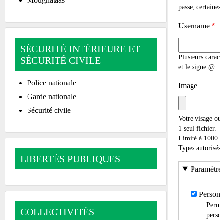
Moughataas
passe, certaines
Username
SÉCURITÉ INTÉRIEURE ET
Plusieurs caract
SÉCURITÉ CIVILE
et le signe @.
Police nationale
Image
Garde nationale
Sécurité civile
Votre visage ou
1 seul fichier.
Limité à 1000
Types autorisés
LIBERTÉS PUBLIQUES
Paramètre
Person
Perme
COLLECTIVITÉS
perso