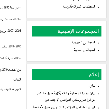
المنظمات غير الحكومية
- من سنة 1986 إلى 2003، شغل عدة وظائف قيادية في الإدارة الإقليمية.
- 2003 مستشار فني لوزير الداخلية.
المجموعات الإقليمية
2007-2005، وزيرا للداخلية، حيث أشرف على انتخابات عرفت إصلاحات دستورية.
المجالس الجهوية
2018-2010، سفيرا للجمهورية الإسلامية الموريتانية في تركيا.
المجالس البلدية
-2018 لغاية أغشت 2019، سفبرا لبلادنا في جمهورية مالي.
من أغشت 2019، إلى حين تعيينه وزيرا للداخلية واللامركزية، شغل منصب مدير ديوان رئيس الجمهورية.
إعلام
اللغات
بيان:
العربية- الفرنسية
بيان وزارة الداخلية واللامركزية حول ما نشر
مؤخرا عبر وسائل التواصل الإجتماعي
البيان الختامي للمؤتمر التشاوري حول مكافحة