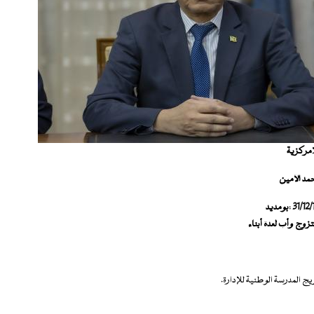
امركزية
مد الأمين
31/12/
:
بومديد
تزوج وأب لعدة أبناء
 المدرسة الوطنية للإدارة.