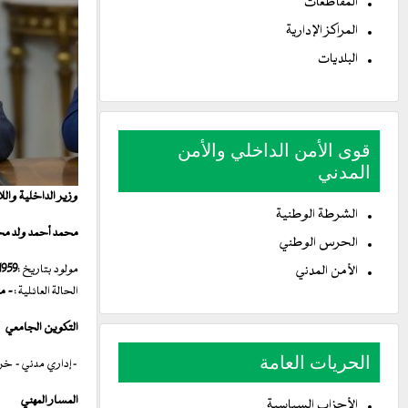
المقاطعات
المراكز الإدارية
البلديات
قوى الأمن الداخلي والأمن
المدني
وزير الداخلية والل
الشرطة الوطنية
محمد أحمد ولد مح
الحرس الوطني
مولود بتاريخ :
1959
الأمن المدني
الحالة العائلية :
- م
التكوين الجامعي
الحريات العامة
-إداري مدني- خريج
المسار المهني
الأحزاب السياسية