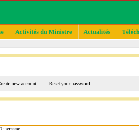
e
Activités du Ministre
Actualités
Téléc
RY
reate new account
Reset your password
D username.