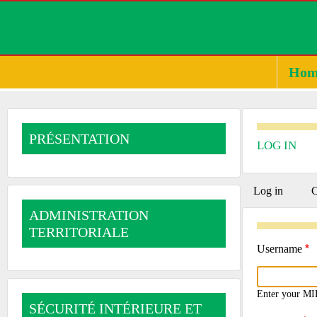
Hom
PRÉSENTATION
LOG IN
PRIMA
Log in
(active
C
tab)
ADMINISTRATION
TABS
TERRITORIALE
Username
Enter your MI
SÉCURITÉ INTÉRIEURE ET