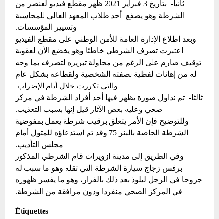
ثانيا- بتاريخ 3 فبراير 2021 ظهر مقطع فيديو لعنصر من
الشرطة وهو يصفع أحد طلاب المعهد العالي للمحاسبة
وتسيير المؤسسات.
وبعد اطلاع الإدارة العامة للأمن الوطني على مقطع الفيديو
اعتبرت تصرف الشرطي خاطئا وهو يخضع الآن لعقوبة
توقيف صارم على الرغم من محاولة تبريره لتصرفه بما وجه
له من إهانات لفظية بصفته الشخصية ولقطاعه بشكل عام
والتي تكررت خلال أيام الإضراب.
ثالثا- تم تداول صورة يظهر فيها أحد أفراد الشرطة في مركز
صحي وعليه بعض الآثار قيل إنها بسبب التعذيب.
وللتوضيح فإن الأمر يتعلق برقيب شرطة يعمل بمفوضية
الشرطة الخاصة بالبئر 75 وقد تم استدعاؤه للمثول أمام
مجلس التأديب.
وفي الطريق إلى مدينة ازويرات قام الشرطي المذكور
برفس زجاج سيارة الشرطة التي تقله وهو ما سبب له
جروحا في الرجل ليلوذ بعد ذلك بالفرار، وهو ما يفسر ظهوره
في المركز الصحي منفردا ودون مرافقة من الشرطة.
Étiquettes